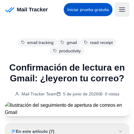
Mail Tracker
Iniciar prueba gratuita
email tracking
gmail
read receipt
productivity
Confirmación de lectura en
Gmail: ¿leyeron tu correo?
Mail Tracker Team
5 de junio de 2026
0
vistas
En este artículo
(
7
)